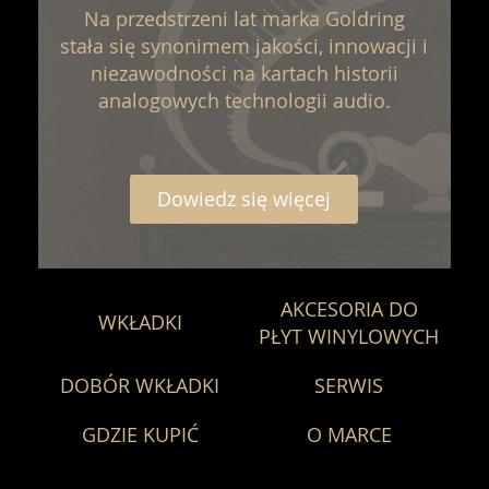
Na przedstrzeni lat marka Goldring
stała się synonimem jakości, innowacji i
niezawodności na kartach historii
analogowych technologii audio.
Dowiedz się więcej
AKCESORIA DO
WKŁADKI
PŁYT WINYLOWYCH
DOBÓR WKŁADKI
SERWIS
GDZIE KUPIĆ
O MARCE