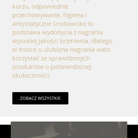
kurzu, odpowiednie
przechowywanie, higiena i
antystatyczne środowisko to
podstawa wydobycia z nagrania
wysokiej jakości brzmienia, dlatego
w trosce o ulubione nagrania wato
korzystać ze sprawdzonych
produktów o potwierdzonej
skuteczności.
ZOBACZ WSZYSTKIE