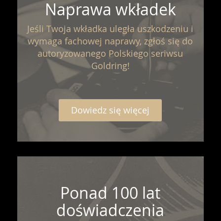
Naprawa wkładek
Jeśli Twoja wkładka uległa uszkodzeniu i
wymaga fachowej naprawy, zgłoś się do
autoryzowanego Polskiego seriwsu
Goldring!
Dowiedz się więcej
Ponad 100 lat
doświadczenia