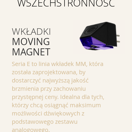
WSZECHSTRONNOŚĆ
WKŁADKI
MOVING
MAGNET
Seria E to linia wkładek MM, która
została zaprojektowana, by
dostarczyć najwyższą jakość
brzmienia przy zachowaniu
przystępnej ceny. Idealna dla tych,
którzy chcą osiągnąć maksimum
możliwości dźwiękowych z
podstawowego zestawu
analogowego.