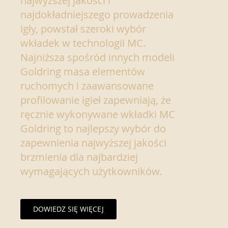
najwyższej jakości i
najdokładniejszego prowadzenia
igły, powstał szeroki wybór
wkładek w technologii MC.
Najniższa spośród innych modeli
Goldring masa elementów
ruchomych i zaawansowane
profilowanie igieł zapewniają, że
ręcznie wykonywane wkładki MC
Goldring to najlepszy wybór do
zapewnienia najwyższej jakości
brzmienia dla najbardziej
wymagających użytkowników.
DOWIEDZ SIĘ WIĘCEJ